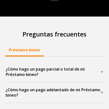
Preguntas frecuentes
Préstamo bineo
¿Cómo hago un pago parcial o total de mi
Préstamo bineo?
Podrás hacer un pago por adelantado de tu Préstamo
¿Cómo hago un pago adelantado de mi Préstamo
bineo y reducir el monto de las mensualidades o el
bineo?
plazo siguiendo estos pasos desde la app:
Si quieres hacer un pago adelantado a tu Préstamo
- Ingresa a “Detalles” de tu Préstamo bineo