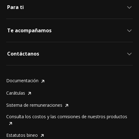
Conócenos
Para ti
Responsabilidad social
Cuenta bineo
Recibe dinero
Te acompañamos
Préstamo bineo
FAQ
Contáctanos
Chat desde la app
bineo - Te acompaña
Documentación
comunidad@bineo.com
55 8932 4636 (55 893 bineo)
Carátulas
Sistema de remuneraciones
Consulta los costos y las comisiones de nuestros productos
Estatutos bineo