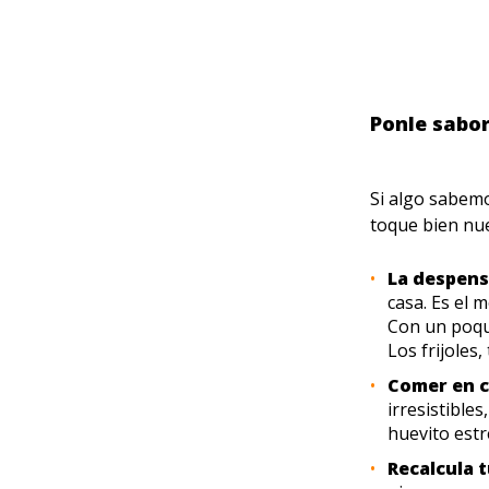
Ponle sabor
Si algo sabemo
toque bien nu
La despens
casa. Es el 
Con un poqui
Los frijoles,
Comer en c
irresistible
huevito estr
Recalcula t