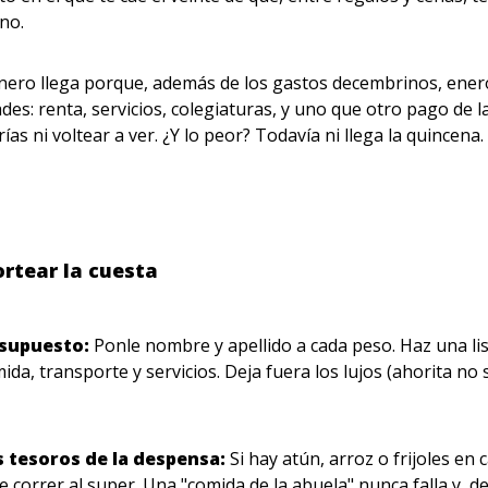
eno.
enero llega porque, además de los gastos decembrinos, ener
des: renta, servicios, colegiaturas, y uno que otro pago de l
as ni voltear a ver. ¿Y lo peor? Todavía ni llega la quincena.
ortear la cuesta
esupuesto:
Ponle nombre y apellido a cada peso. Haz una li
mida, transporte y servicios. Deja fuera los lujos (ahorita n
.
os tesoros de la despensa:
Si hay atún, arroz o frijoles en 
e correr al super. Una "comida de la abuela" nunca falla y, 