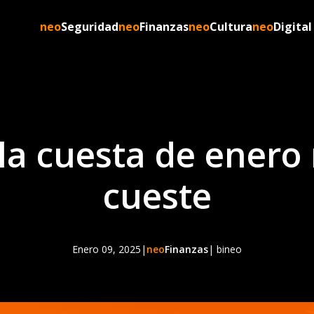
neo
Seguridad
neo
Finanzas
neo
Cultura
neo
Digital
la cuesta de enero 
cueste
Enero 09, 2025
|
neo
Finanzas
| bineo