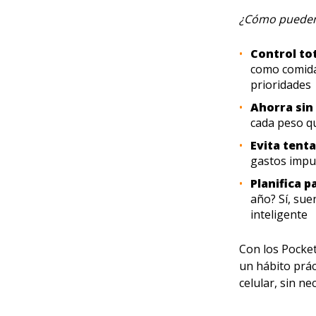
¿Cómo pueden
Control tot
como comida,
prioridades
Ahorra sin
cada peso q
Evita tent
gastos impu
Planifica p
año? Sí, su
inteligente
Con los Pocket
un hábito prác
celular, sin ne