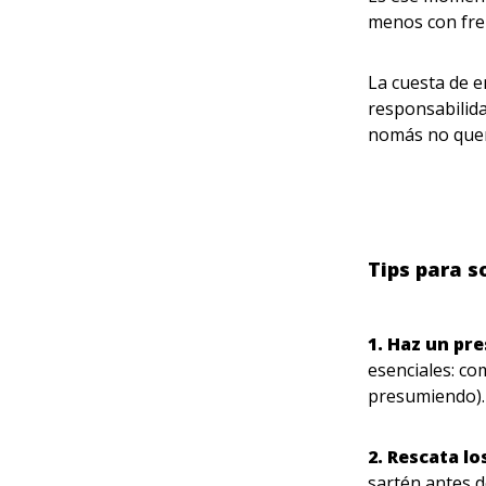
menos con fr
La cuesta de 
responsabilida
nomás no querí
Tips para s
1. Haz un pr
esenciales: co
presumiendo)
2. Rescata l
sartén antes d