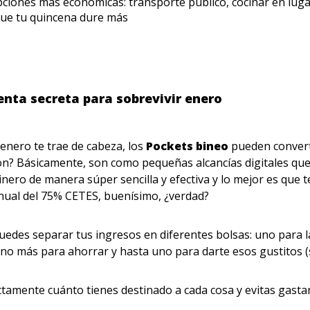
ciones más económicas: transporte público, cocinar en luga
ue tu quincena dure más
nta secreta para sobrevivir enero
e enero te trae de cabeza, los
Pockets bineo
pueden convert
on? Básicamente, son como pequeñas alcancías digitales que
inero de manera súper sencilla y efectiva y lo mejor es que 
nual del 75% CETES, buenísimo, ¿verdad?
edes separar tus ingresos en diferentes bolsas: uno para l
 uno más para ahorrar y hasta uno para darte esos gustitos (
ctamente cuánto tienes destinado a cada cosa y evitas gasta