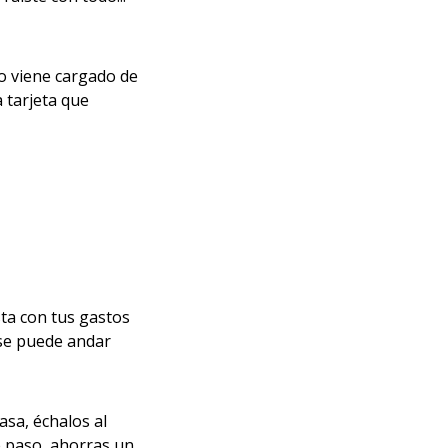
o viene cargado de
a tarjeta que
sta con tus gastos
o se puede andar
casa, échalos al
de paso, ahorras un