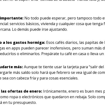
o importante:
No todo puede esperar, pero tampoco todo e
ncial: servicios básicos, vivienda y cualquier cosa que tenga 
ercana. Lo demás puede irse ajustando.
no a los gastos hormiga:
Esos cafés diarios, las papitas de 
gas en apps pueden parecer inofensivos, pero suman más de 
educirlos o eliminarlos. Prepárate tu café en casa o lleva un
eudarte más:
Aunque te tiente usar la tarjeta para “salir de
argarle más saldo solo hará que febrero se vea igual de comp
e sea con cabeza fría y para cosas esenciales.
 las ofertas de enero:
Irónicamente, enero es buen mes 
 como ropa o electrónicos que quedaron en rebaja. Solo comp
tá en tu presupuesto.