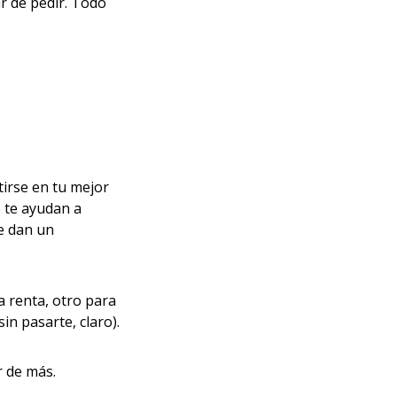
r de pedir. Todo
irse en tu mejor
 te ayudan a
te dan un
a renta, otro para
sin pasarte, claro).
r de más.