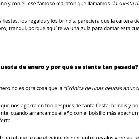
 año y con él, ese famoso maratón que llamamos
“la cuesta 
fiestas, los regalos y los brindis, pareciera que la cartera 
Pero, tranqui, porque aquí te va una guía para domar esta cu
cuesta de enero y por qué se siente tan pesada
nero no es otra cosa que la
“Crónica de unas deudas anunc
ue nos agarra en frío después de tanta fiesta, brindis y po
nte, cuando arrancamos el año con el bolsillo más apachur
ferta.
en el que te cae el veinte de que, entre regalos y cenas, te 