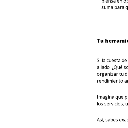
piensa en op
suma para q
Tu herramie
Si la cuesta d
aliado. ¿Qué s
organizar tu d
rendimiento a
Imagina que pu
los servicios,
Así, sabes exa