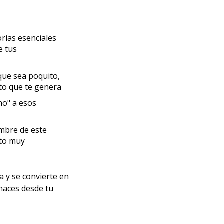
orías esenciales
e tus
que sea poquito,
nto que te genera
no" a esos
embre de este
nto muy
a y se convierte en
 haces desde tu